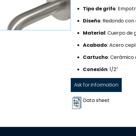
Tipo de grifo
: Empo
Diseño
: Redondo con c
Material
: Cuerpo de g
Acabado
: Acero cepi
Cartucho
: Cerámico
Conexión
: 1/2″
Ask for information
Data sheet