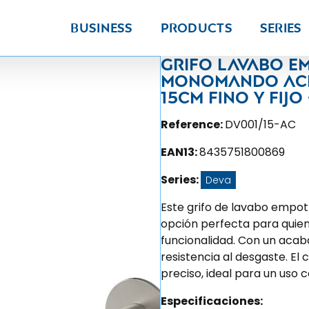
Business
Products
Series
Grifo lavabo 
monomando ace
15cm fino y fijo
Reference:
DV001/15-AC
EAN13:
8435751800869
Series:
Deva
Este grifo de lavabo empo
opción perfecta para quie
funcionalidad. Con un acaba
resistencia al desgaste. El 
preciso, ideal para un uso 
Especificaciones: