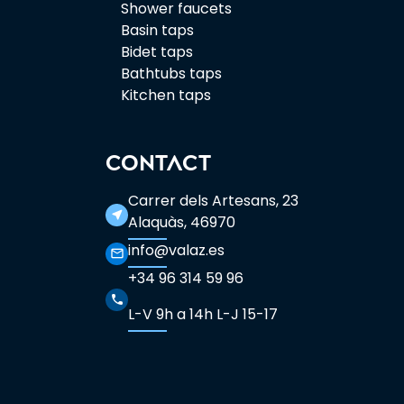
Shower faucets
Basin taps
Bidet taps
Bathtubs taps
Kitchen taps
CONTACT
Carrer dels Artesans, 23
near_me
Alaquàs, 46970
info@valaz.es
mail_outline
+34 96 314 59 96
phone
L-V 9h a 14h L-J 15-17