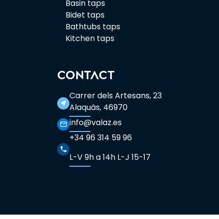
Basin taps
Bidet taps
Bathtubs taps
Kitchen taps
CONTACT
Carrer dels Artesans, 23
near_me
Alaquàs, 46970
info@valaz.es
mail_outline
+34 96 314 59 96
phone
L-V 9h a 14h L-J 15-17