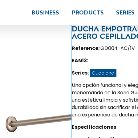
Business
Products
Series
Ducha empotra
acero cepillado
Reference:
GD004-AC/1V
EAN13:
Series:
Guadiana
Una opción funcional y el
monomando de la Serie Gua
una estética limpia y sofis
durabilidad sin sacrificar el
una experiencia de ducha 
Especificaciones