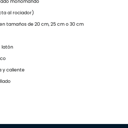
rado monomando
ecta al rociador)
 en tamaños de 20 cm, 25 cm o 30 cm
 latón
ico
 y caliente
llado