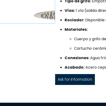
Tipo de grifo:
Empot
Vías:
1 vía (salida dir
Rociador:
Disponible
Materiales:
Cuerpo y grifo de
Cartucho cerám
Conexiones:
Agua fría
Acabado:
Acero cepi
Ask for information