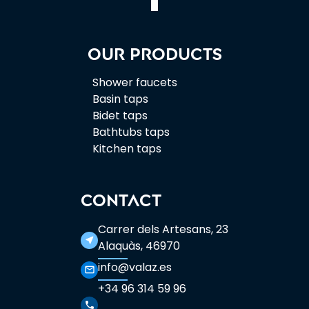
Our products
Shower faucets
Basin taps
Bidet taps
Bathtubs taps
Kitchen taps
CONTACT
Carrer dels Artesans, 23
near_me
Alaquàs, 46970
info@valaz.es
mail_outline
+34 96 314 59 96
phone