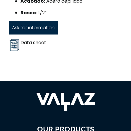
Acabado:
Acero cepillado
Rosca:
1/2”
Ask for information
Data sheet
Our products