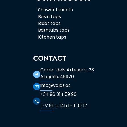
Shower faucets
Basin taps
Bidet taps
Bathtubs taps
Kitchen taps
CONTACT
Carrer dels Artesans, 23
near_me
Alaquàs, 46970
info@valaz.es
mail_outline
+34 96 314 59 96
phone
L-V 9h a 14h L-J 15-17