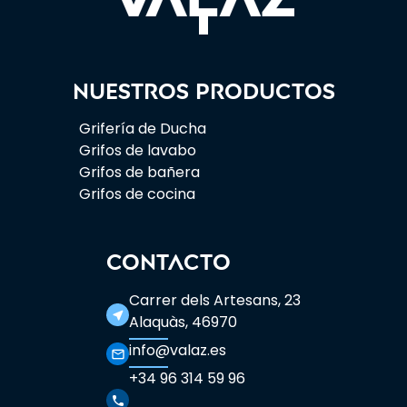
Nuestros productos
Grifería de Ducha
Grifos de lavabo
Grifos de bañera
Grifos de cocina
CONTACTO
Carrer dels Artesans, 23
near_me
Alaquàs, 46970
info@valaz.es
mail_outline
+34 96 314 59 96
phone