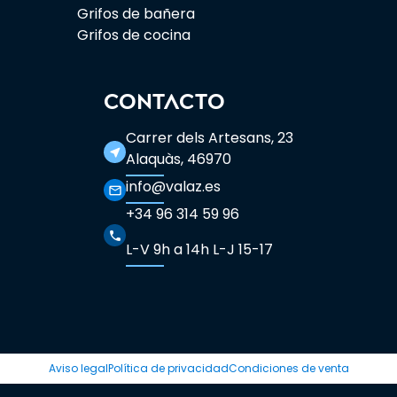
Grifos de bañera
Grifos de cocina
CONTACTO
Carrer dels Artesans, 23
near_me
Alaquàs, 46970
info@valaz.es
mail_outline
+34 96 314 59 96
phone
L-V 9h a 14h L-J 15-17
Aviso legal
Política de privacidad
Condiciones de venta