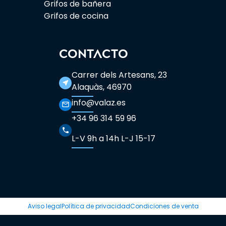
Grifos de bañera
Grifos de cocina
CONTACTO
Carrer dels Artesans, 23
near_me
Alaquàs, 46970
info@valaz.es
mail_outline
+34 96 314 59 96
phone
L-V 9h a 14h L-J 15-17
Aviso legal
Política de privacidad
Condiciones de venta