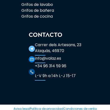
Grifos de lavabo
Grifos de bañera
Grifos de cocina
CONTACTO
Carrer dels Artesans, 23
near_me
Alaquàs, 46970
info@valaz.es
mail_outline
+34 96 314 59 96
phone
L-V 9h a 14h L-J 15-17
Aviso legal
Política de privacidad
Condiciones de venta