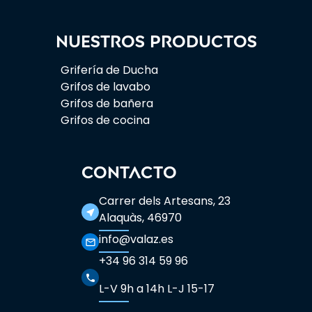
Nuestros productos
Grifería de Ducha
Grifos de lavabo
Grifos de bañera
Grifos de cocina
CONTACTO
Carrer dels Artesans, 23
near_me
Alaquàs, 46970
info@valaz.es
mail_outline
+34 96 314 59 96
phone
L-V 9h a 14h L-J 15-17