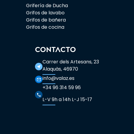
Grifería de Ducha
Grifos de lavabo
Grifos de bañera
Grifos de cocina
CONTACTO
Carrer dels Artesans, 23
near_me
Alaquàs, 46970
info@valaz.es
mail_outline
+34 96 314 59 96
phone
L-V 9h a 14h L-J 15-17