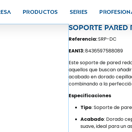
resa
Productos
Series
PROFESION
Soporte pared
Referencia:
SRP-DC
EAN13:
8436597588089
Este soporte de pared redo
aquellos que buscan añadir 
acabado en dorado cepilla
combinando a la perfección 
Especificaciones
Tipo
: Soporte de par
Acabado
: Dorado ce
suave, ideal para un 