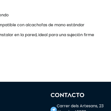
dondo
mpatible con alcachofas de mano estándar
 instalar en la pared, ideal para una sujeción firme
CONTACTO
Carrer dels Artesans, 23
near_me