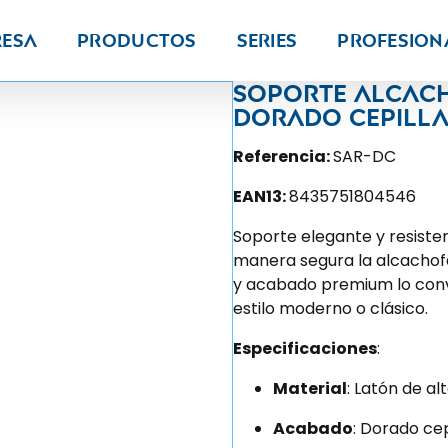
resa
Productos
Series
PROFESION
Soporte alcac
dorado cepill
Referencia:
SAR-DC
EAN13:
8435751804546
Soporte elegante y resisten
manera segura la alcachof
y acabado premium lo conv
estilo moderno o clásico.
Especificaciones
:
Material
: Latón de al
Acabado
: Dorado cep