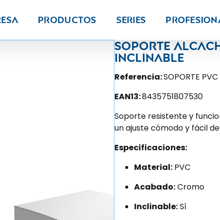
resa
Productos
Series
PROFESION
Soporte alcac
inclinable
Referencia:
SOPORTE PVC
EAN13:
8435751807530
Soporte resistente y funci
un ajuste cómodo y fácil de
Especificaciones:
Material:
PVC
Acabado:
Cromo
Inclinable:
Sí