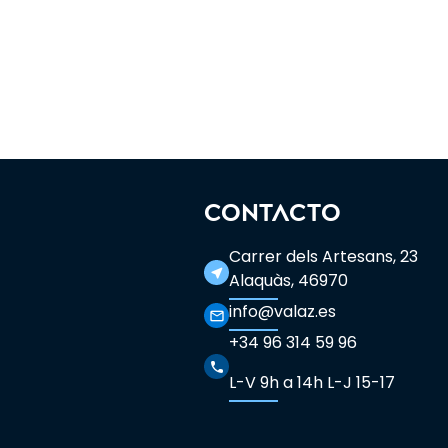
CONTACTO
Carrer dels Artesans, 23
near_me
Alaquàs, 46970
info@valaz.es
mail_outline
+34 96 314 59 96
phone
L-V 9h a 14h L-J 15-17