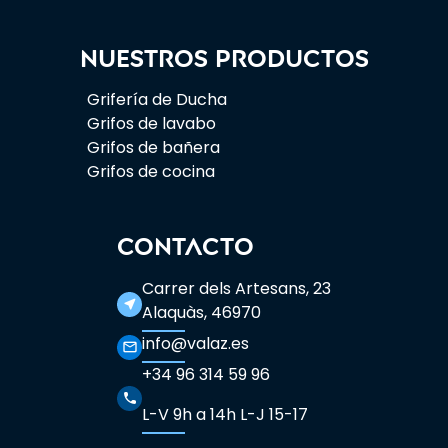
Nuestros productos
Grifería de Ducha
Grifos de lavabo
Grifos de bañera
Grifos de cocina
CONTACTO
Carrer dels Artesans, 23
near_me
Alaquàs, 46970
info@valaz.es
mail_outline
+34 96 314 59 96
phone
L-V 9h a 14h L-J 15-17