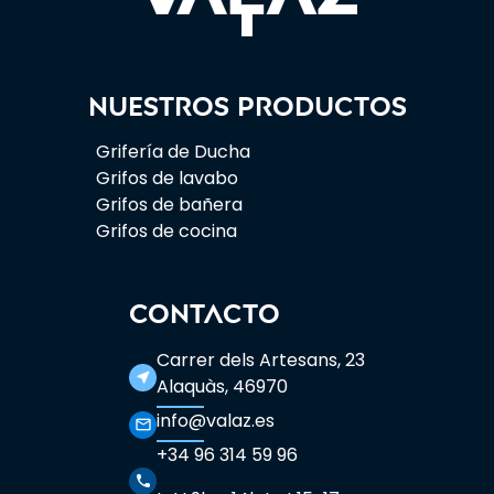
Nuestros productos
Grifería de Ducha
Grifos de lavabo
Grifos de bañera
Grifos de cocina
CONTACTO
Carrer dels Artesans, 23
near_me
Alaquàs, 46970
info@valaz.es
mail_outline
+34 96 314 59 96
phone