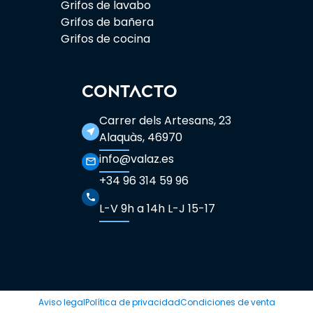
Grifos de lavabo
Grifos de bañera
Grifos de cocina
CONTACTO
Carrer dels Artesans, 23
near_me
Alaquàs, 46970
info@valaz.es
mail_outline
+34 96 314 59 96
phone
L-V 9h a 14h L-J 15-17
Aviso legal
Política de privacidad
Condiciones de venta