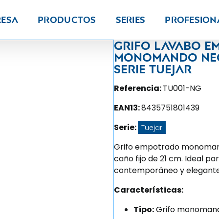
resa
Productos
Series
PROFESION
Grifo lavabo 
monomando neg
Serie Tuejar
Referencia:
TU001-NG
EAN13:
8435751801439
Serie:
Tuejar
Grifo empotrado monomand
caño fijo de 21 cm. Ideal p
contemporáneo y elegante
Características:
Tipo:
Grifo monomand