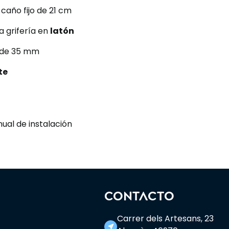
caño fijo de 21 cm
a grifería en
latón
de 35 mm
te
ual de instalación
CONTACTO
Carrer dels Artesans, 23
near_me