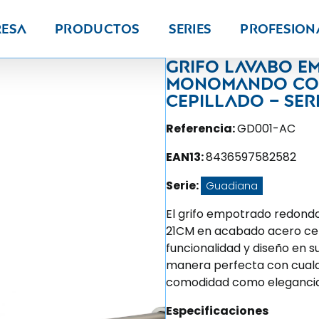
resa
Productos
Series
PROFESION
Grifo lavabo 
monomando con
cepillado – Ser
Referencia:
GD001-AC
EAN13:
8436597582582
Serie:
Guadiana
El grifo empotrado redond
21CM en acabado acero cep
funcionalidad y diseño en 
manera perfecta con cualq
comodidad como elegancia
Especificaciones