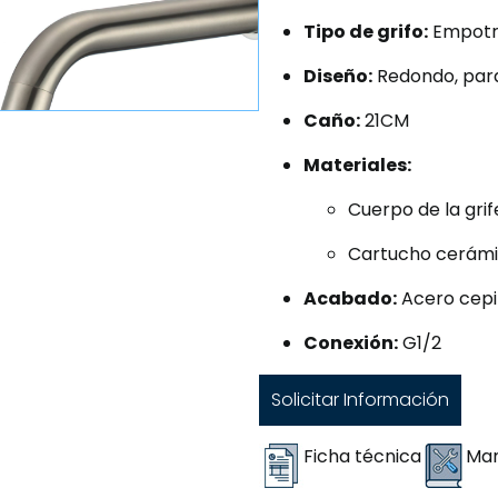
Tipo de grifo:
Empot
Diseño:
Redondo, par
Caño:
21CM
Materiales:
Cuerpo de la grif
Cartucho cerám
Acabado:
Acero cepi
Conexión:
G1/2
Solicitar Información
Ficha técnica
Man