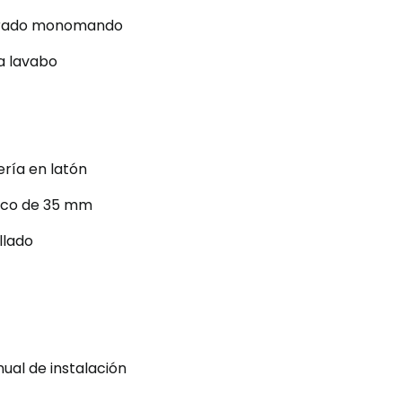
rado monomando
a lavabo
ería en latón
ico de 35 mm
llado
ual de instalación