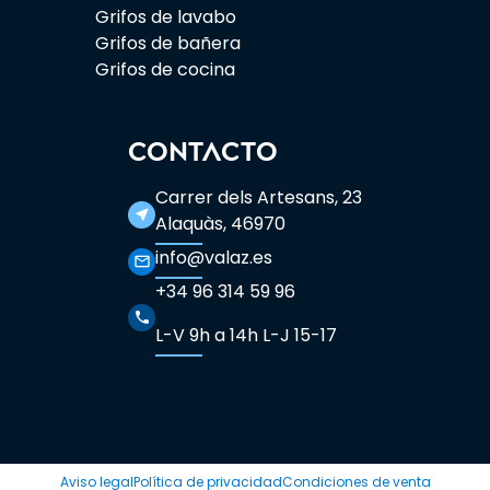
Grifos de lavabo
Grifos de bañera
Grifos de cocina
CONTACTO
Carrer dels Artesans, 23
near_me
Alaquàs, 46970
info@valaz.es
mail_outline
+34 96 314 59 96
phone
L-V 9h a 14h L-J 15-17
Aviso legal
Política de privacidad
Condiciones de venta