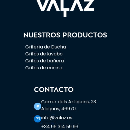
Nuestros productos
Grifería de Ducha
Grifos de lavabo
Grifos de bañera
Grifos de cocina
CONTACTO
Carrer dels Artesans, 23
near_me
Alaquàs, 46970
info@valaz.es
mail_outline
+34 96 314 59 96