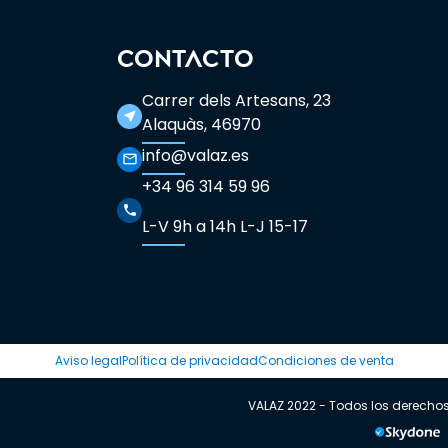
CONTACTO
Carrer dels Artesans, 23
near_me
Alaquàs, 46970
info@valaz.es
mail_outline
+34 96 314 59 96
phone
L-V 9h a 14h L-J 15-17
Aviso legal
Política de privacidad
Condiciones de venta
VALAZ 2022 - Todos los derecho