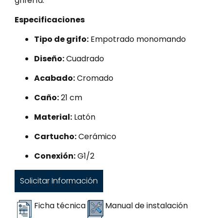
grifería.
Especificaciones
Tipo de grifo:
Empotrado monomando
Diseño:
Cuadrado
Acabado:
Cromado
Caño:
21 cm
Material:
Latón
Cartucho:
Cerámico
Conexión:
G1/2
Solicitar Información
Ficha técnica
Manual de instalación