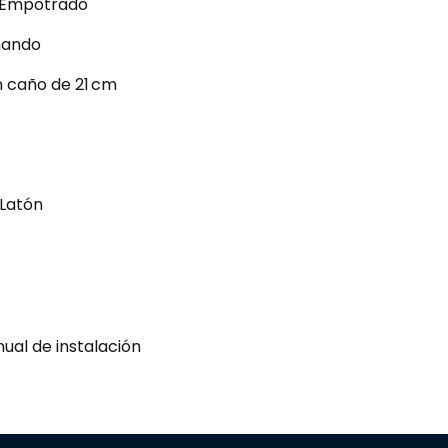
Empotrado
ando
 caño de 21 cm
 Latón
ual de instalación