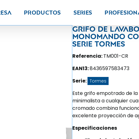
resa
Productos
Series
PROFESION
Grifo de lava
monomando con
Serie Tormes
Referencia:
TM001-CR
EAN13:
8436597583473
Serie:
Tormes
Este grifo empotrado de la
minimalista a cualquier cu
cromado combina funcionali
excelente proyección de ag
Especificaciones