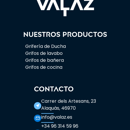
Nuestros productos
Grifería de Ducha
Grifos de lavabo
Grifos de bañera
Grifos de cocina
CONTACTO
Carrer dels Artesans, 23
near_me
Alaquàs, 46970
info@valaz.es
mail_outline
+34 96 314 59 96