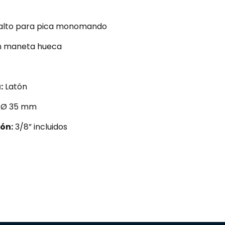
 alto para pica monomando
n maneta hueca
:
Latón
Ø 35 mm
ión:
3/8” incluidos