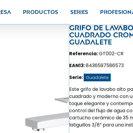
resa
Productos
Series
PROFESION
Grifo de lavab
cuadrado croma
Guadalete
Referencia:
GT002-CR
EAN13:
8436597586573
Serie:
Guadalete
Este grifo de lavabo alto p
cuadrado y moderno con u
toque elegante y contempor
control del flujo de agua c
cartucho cerámico de 35 mm
latiguillos 3/8” para una ins