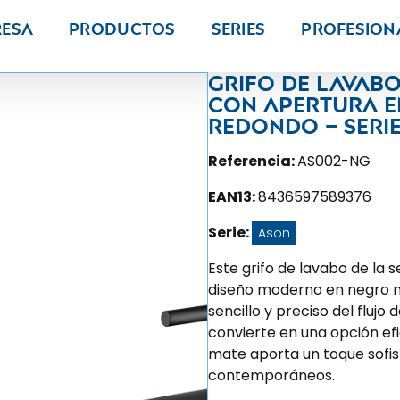
resa
Productos
Series
PROFESION
Grifo de lavab
con apertura 
redondo – Seri
Referencia:
AS002-NG
EAN13:
8436597589376
Serie:
Ason
Este grifo de lavabo de la 
diseño moderno en negro 
sencillo y preciso del flujo
convierte en una opción ef
mate aporta un toque sofis
contemporáneos.