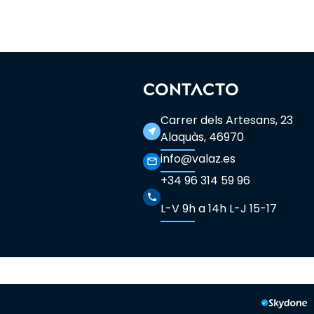
CONTACTO
Carrer dels Artesans, 23
near_me
Alaquàs, 46970
info@valaz.es
mail_outline
+34 96 314 59 96
phone
L-V 9h a 14h L-J 15-17