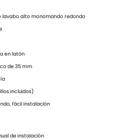
 de lavabo alto monomando redondo
e
a en latón
ico de 35 mm
ría
uillos incluidos)
do, fácil instalación
ual de instalación