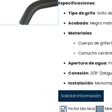
Especificaciones:
Tipo de grifo
: Grifo
Acabado
: Negro mat
Materiales
:
Cuerpo de griferí
Cartucho cerám
Apertura de agua
: F
Conexión
: 3/8” (latig
Instalación
: Monoman
Solicitar Información
Ficha técnica
Man