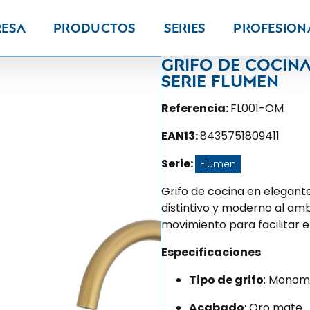
resa
Productos
Series
PROFESION
Grifo de cocin
Serie Flumen
Referencia:
FL001-OM
EAN13:
8435751809411
Serie:
Flumen
Grifo de cocina en elegant
distintivo y moderno al amb
movimiento para facilitar el
Especificaciones
Tipo de grifo
: Mono
Acabado
: Oro mate