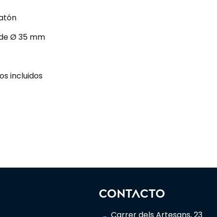
latón
 de Ø 35 mm
llos incluidos
CONTACTO
Carrer dels Artesans, 23