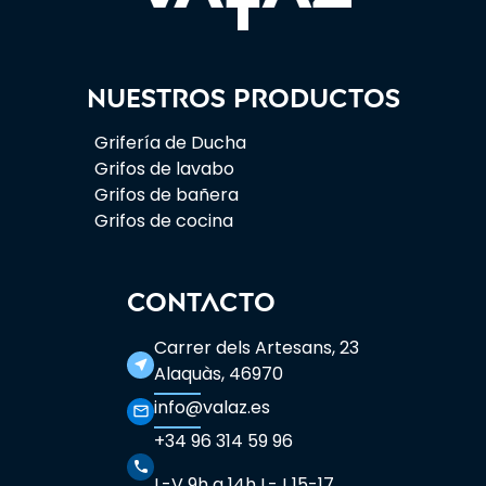
Nuestros productos
Grifería de Ducha
Grifos de lavabo
Grifos de bañera
Grifos de cocina
CONTACTO
Carrer dels Artesans, 23
near_me
Alaquàs, 46970
info@valaz.es
mail_outline
+34 96 314 59 96
phone
L-V 9h a 14h L-J 15-17