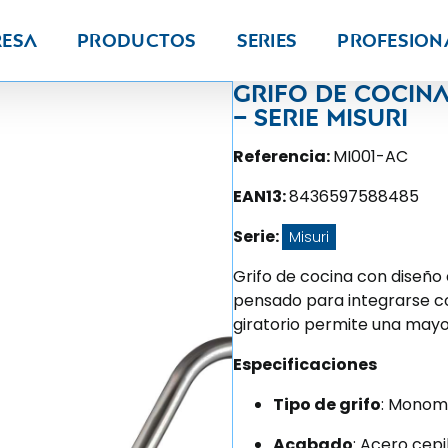
resa
Productos
Series
PROFESION
Grifo de coci
– Serie Misuri
Referencia:
MI001-AC
EAN13:
8436597588485
Serie:
Misuri
Grifo de cocina con diseñ
pensado para integrarse co
giratorio permite una mayor
Especificaciones
Tipo de grifo
: Mono
Acabado
: Acero cepi