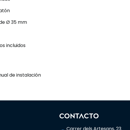
latón
 de Ø 35 mm
llos incluidos
ual de instalación
CONTACTO
Carrer dels Artesans, 23