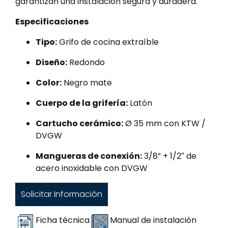
garantizan una instalación segura y duradera.
Especificaciones
Tipo:
Grifo de cocina extraíble
Diseño:
Redondo
Color:
Negro mate
Cuerpo de la grifería:
Latón
Cartucho cerámico:
Ø 35 mm con KTW /
DVGW
Mangueras de conexión:
3/8” + 1/2″ de
acero inoxidable con DVGW
Solicitar Información
Ficha técnica
Manual de instalación