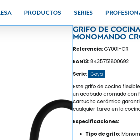
resa
Productos
Series
PROFESION
Grifo de cocina
monomando cro
Referencia:
GY001-CR
EAN13:
8435751800692
Serie:
Gaya
Este grifo de cocina flexibl
un acabado cromado con fle
cartucho cerámico garanti
cualquier tarea en la cocina
Especificaciones:
Tipo de grifo
: Monom