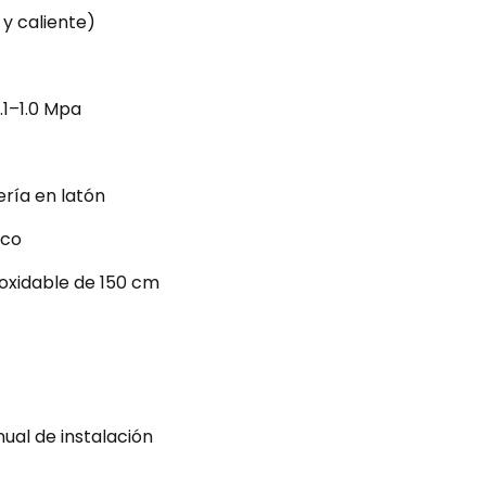
 y caliente)
.1–1.0 Mpa
ería en latón
ico
noxidable de 150 cm
ual de instalación