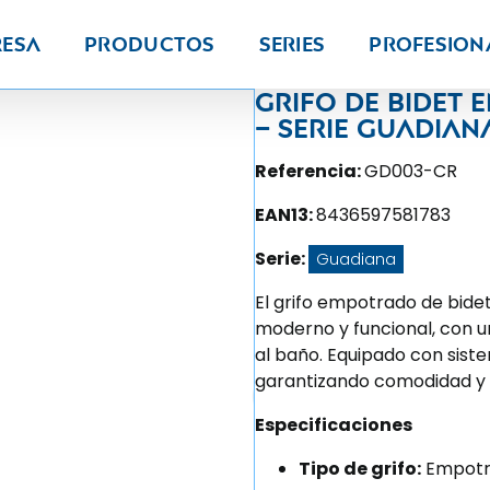
resa
Productos
Series
PROFESION
Grifo de bide
– Serie Guadian
Referencia:
GD003-CR
EAN13:
8436597581783
Serie:
Guadiana
El grifo empotrado de bide
moderno y funcional, con 
al baño. Equipado con sistem
garantizando comodidad y
Especificaciones
Tipo de grifo:
Empotr