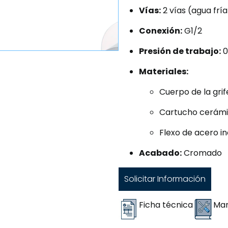
Vías:
2 vías (agua fría
Conexión:
G1/2
Presión de trabajo:
0
Materiales:
Cuerpo de la grif
Cartucho cerám
Flexo de acero i
Acabado:
Cromado
Solicitar Información
Ficha técnica
Man