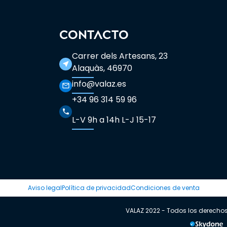
CONTACTO
Carrer dels Artesans, 23
near_me
Alaquàs, 46970
info@valaz.es
mail_outline
+34 96 314 59 96
phone
L-V 9h a 14h L-J 15-17
Aviso legal
Política de privacidad
Condiciones de venta
VALAZ 2022 - Todos los derecho