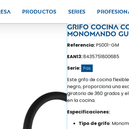
resa
Productos
Series
PROFESION
Grifo cocina co
monomando gun 
Referencia:
PS001-GM
EAN13:
8435751800685
Serie:
Pas
Este grifo de cocina flexibl
negro, proporciona una exc
giratorio de 360 grados y e
en la cocina.
Especificaciones:
Tipo de grifo
: Monoma