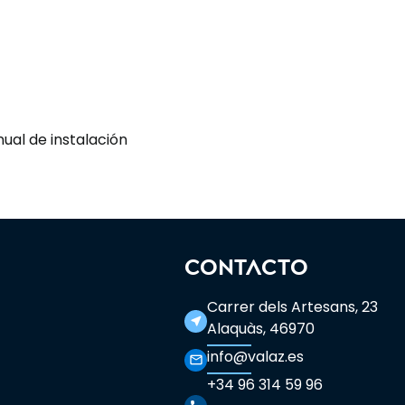
ual de instalación
CONTACTO
Carrer dels Artesans, 23
near_me
Alaquàs, 46970
info@valaz.es
mail_outline
+34 96 314 59 96