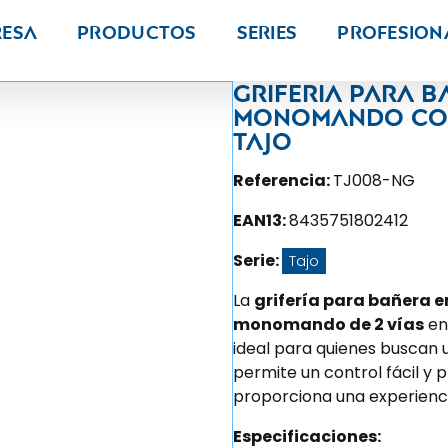
resa
Productos
Series
PROFESION
Griferia para 
monomando con
Tajo
Referencia:
TJ008-NG
EAN13:
8435751802412
Serie:
Tajo
La
grifería para bañera
monomando de 2 vías
e
ideal para quienes buscan
permite un control fácil y 
proporciona una experienci
Especificaciones: