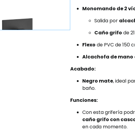
Monomando de 2 ví
Salida por
alcac
Caño grifo
de 2
Flexo
de PVC de 150 
Alcachofa de mano
Acabado:
Negro mate
, ideal p
baño.
Funciones:
Con esta grifería podr
caño grifo con cas
en cada momento.