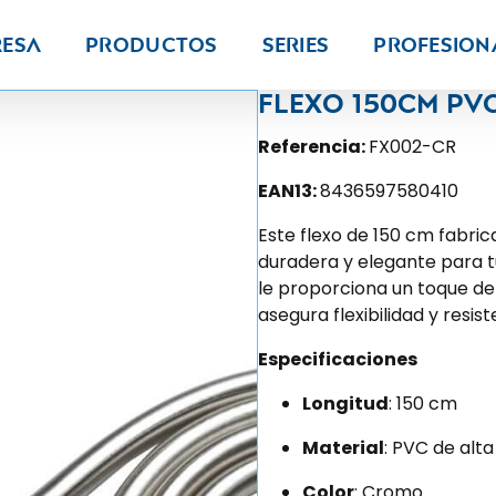
resa
Productos
Series
PROFESION
Flexo 150cm pv
Referencia:
FX002-CR
EAN13:
8436597580410
Este flexo de 150 cm fabr
duradera y elegante para 
le proporciona un toque de
asegura flexibilidad y resist
Especificaciones
Longitud
: 150 cm
Material
: PVC de al
Color
: Cromo