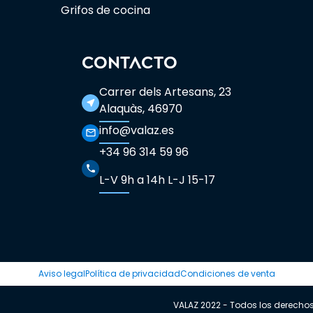
Grifos de cocina
CONTACTO
Carrer dels Artesans, 23
near_me
Alaquàs, 46970
info@valaz.es
mail_outline
+34 96 314 59 96
phone
L-V 9h a 14h L-J 15-17
Aviso legal
Política de privacidad
Condiciones de venta
VALAZ 2022 - Todos los derecho