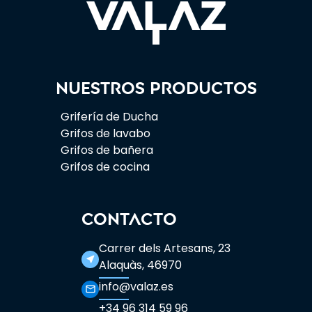
Nuestros productos
Grifería de Ducha
Grifos de lavabo
Grifos de bañera
Grifos de cocina
CONTACTO
Carrer dels Artesans, 23
near_me
Alaquàs, 46970
info@valaz.es
mail_outline
+34 96 314 59 96