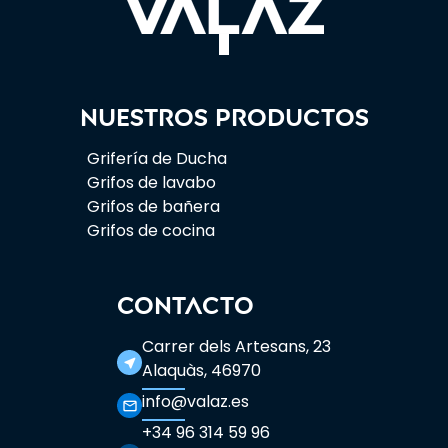
Nuestros productos
Grifería de Ducha
Grifos de lavabo
Grifos de bañera
Grifos de cocina
CONTACTO
Carrer dels Artesans, 23
near_me
Alaquàs, 46970
info@valaz.es
mail_outline
+34 96 314 59 96