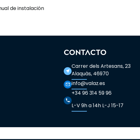
ual de instalación
CONTACTO
Carrer dels Artesans, 23
near_me
Alaquàs, 46970
info@valaz.es
mail_outline
+34 96 314 59 96
phone
L-V 9h a 14h L-J 15-17