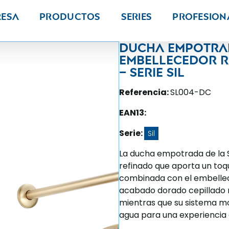
resa
Productos
Series
PROFESION
Ducha empotr
embellecedor 
– Serie Sil
Referencia:
SL004-DC
EAN13:
Serie:
Sil
La ducha empotrada de la S
refinado que aporta un toqu
combinada con el embellec
acabado dorado cepillado r
mientras que su sistema mo
agua para una experiencia