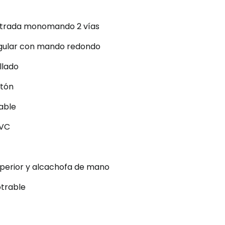
potrada monomando 2 vías
ngular con mando redondo
llado
atón
dable
PVC
uperior y alcachofa de mano
otrable