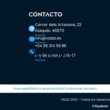
CONTACTO
Carrer dels Artesans, 23
near_me
Alaquàs, 46970
info@valaz.es
mail_outline
+34 96 314 59 96
phone
L-V 9h a 14h L-J 15-17
Aviso legal
Política de privacidad
Condiciones de venta
VALAZ 2022 - Todos los derecho