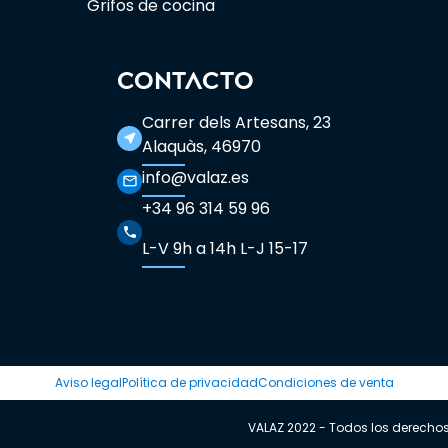
Grifos de cocina
CONTACTO
Carrer dels Artesans, 23
near_me
Alaquàs, 46970
info@valaz.es
mail_outline
+34 96 314 59 96
phone
L-V 9h a 14h L-J 15-17
Aviso legal
Política de privacidad
Condiciones de venta
VALAZ 2022 - Todos los derecho