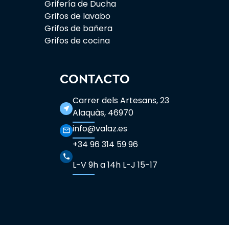
Grifería de Ducha
Grifos de lavabo
Grifos de bañera
Grifos de cocina
CONTACTO
Carrer dels Artesans, 23
near_me
Alaquàs, 46970
info@valaz.es
mail_outline
+34 96 314 59 96
phone
L-V 9h a 14h L-J 15-17