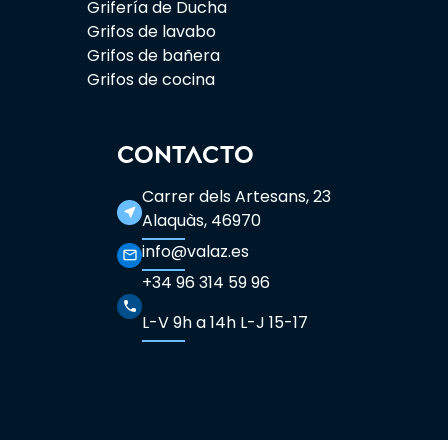
Grifería de Ducha
Grifos de lavabo
Grifos de bañera
Grifos de cocina
CONTACTO
Carrer dels Artesans, 23
near_me
Alaquàs, 46970
info@valaz.es
mail_outline
+34 96 314 59 96
phone
L-V 9h a 14h L-J 15-17