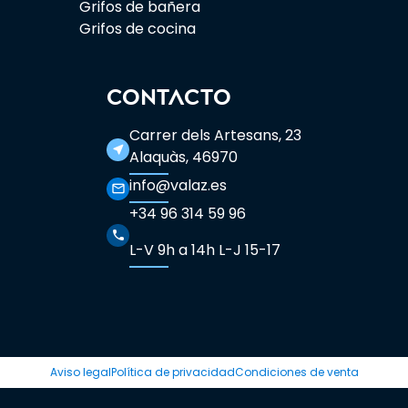
Grifos de bañera
Grifos de cocina
CONTACTO
Carrer dels Artesans, 23
near_me
Alaquàs, 46970
info@valaz.es
mail_outline
+34 96 314 59 96
phone
L-V 9h a 14h L-J 15-17
Aviso legal
Política de privacidad
Condiciones de venta