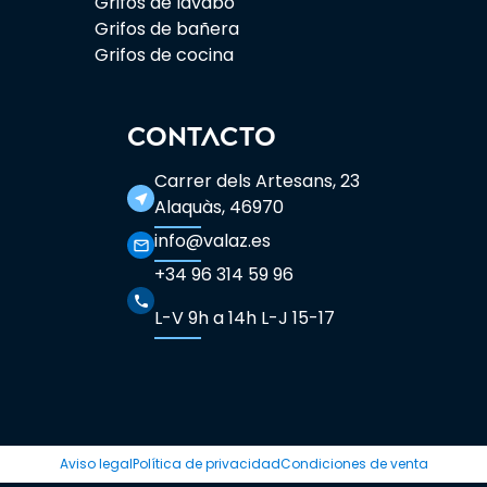
Grifos de lavabo
Grifos de bañera
Grifos de cocina
CONTACTO
Carrer dels Artesans, 23
near_me
Alaquàs, 46970
info@valaz.es
mail_outline
+34 96 314 59 96
phone
L-V 9h a 14h L-J 15-17
Aviso legal
Política de privacidad
Condiciones de venta