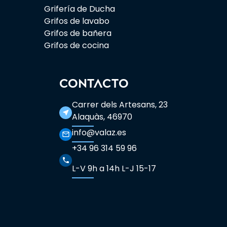
Grifería de Ducha
Grifos de lavabo
Grifos de bañera
Grifos de cocina
CONTACTO
Carrer dels Artesans, 23
near_me
Alaquàs, 46970
info@valaz.es
mail_outline
+34 96 314 59 96
phone
L-V 9h a 14h L-J 15-17