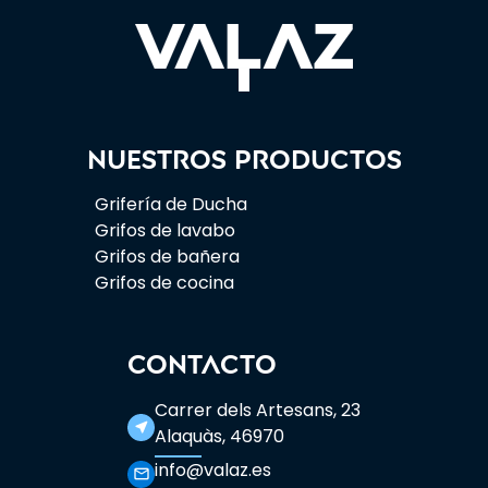
Nuestros productos
Grifería de Ducha
Grifos de lavabo
Grifos de bañera
Grifos de cocina
CONTACTO
Carrer dels Artesans, 23
near_me
Alaquàs, 46970
info@valaz.es
mail_outline